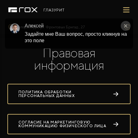
ГЛАЗУРИТ
Алексей
Екатеринбург, ул. Фронтовых Бригад , 27
ПОКУПАТЕЛЯМ
ВЛАДЕЛЬЦАМ
МИР ROX
МОДЕЛИ
Задайте мне Ваш вопрос, просто кликнув на 
это поле
ВЫБОР И ПОКУПКА
СЕРВИС
О БРЕНДЕ
Правовая
информация
ФИНАНСЫ И УСЛУГИ
ПОДДЕРЖКА
СОТРУДНИЧЕСТВО
ПОЛИТИКА ОБРАБОТКИ
ПЕРСОНАЛЬНЫХ ДАННЫХ
ROX 01
Гибридный внедорожник премиум-класса
от 7 500 000 ₽*
СОГЛАСИЕ НА МАРКЕТИНГОВУЮ
КОММУНИКАЦИЮ ФИЗИЧЕСКОГО ЛИЦА