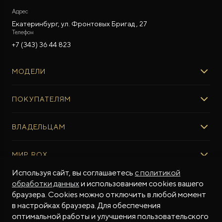
Адрес
Екатеринбург, ул. Фронтовых Бригад , 27
Телефон
+7 (343) 36 44 823
МОДЕЛИ
ROX 01
ПОКУПАТЕЛЯМ
ROX ADAMAS
ВЫБОР И ПОКУПКА
ВЛАДЕЛЬЦАМ
Авто в наличии
Консультация эксперта ROX
СЕРВИС
МИР ROX
Тест-драйв
Сервис ROX
Специальные предложения
Регламент ТО
Используя сайт, вы соглашаетесь
с политикой
О БРЕНДЕ
обработки данных
и использованием cookies вашего
ФИНАНСЫ И УСЛУГИ
Программное обеспечение
Бренд ROX
браузера. Cookies можно отключить в любой момент
Финансовые программы
ПОДДЕРЖКА
Дизайн Pininfarina
в настройках браузера. Для обеспечения
Рассчитать кредит
Гарантия производителя
МЫ В СОЦСЕТЯХ
Новости
оптимальной работы и улучшения пользовательского