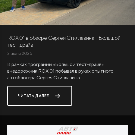
ROX 01 в обзоре Сергея Стиллавина - Большой
тест-драйв
ROX ADAMAS
2 июня 2026
Совершенно новый флагманский внедорожник
от 9 300 000 ₽*
В рамках программы «Большой тест-драйв»
внедорожник ROX 01 побывал в руках опытного
автоблогера Сергея Стиллавина.
ЧИТАТЬ ДАЛЕЕ