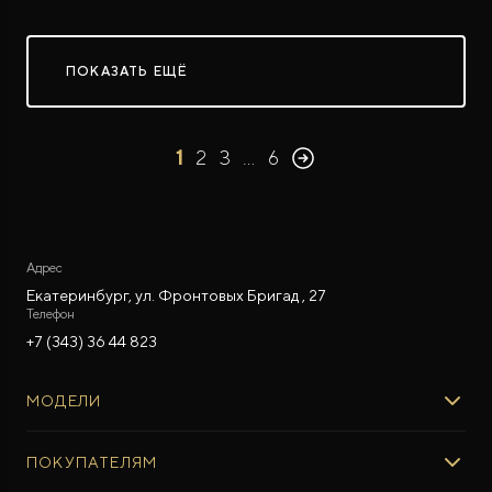
ПОКАЗАТЬ ЕЩЁ
1
2
3
…
6
Адрес
Екатеринбург, ул. Фронтовых Бригад , 27
Телефон
+7 (343) 36 44 823
МОДЕЛИ
ROX 01
ПОКУПАТЕЛЯМ
ROX ADAMAS