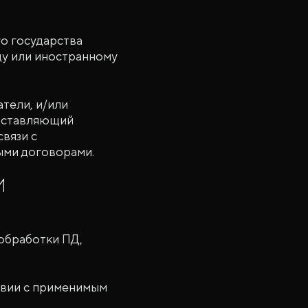
о государства
цу или иностранному
тели, и/или
едставляющий
связи с
ыми договорами.
И
обработки ПД,
твии с применимым