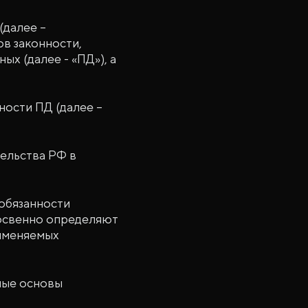
(далее –
в законности,
х (далее - «ПД»), а
ности ПД (далее –
ельства РФ в
обязанности
косвенно определяют
рименяемых
ные основы