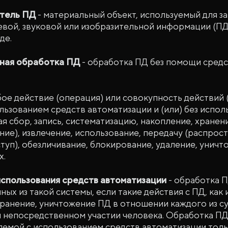
тель ПД
- материальный объект, используемый для з
вой, звуковой или изобразительной информации (ПД), 
де.
ная обработка ПД
- обработка ПД без помощи сред
ое действие (операция) или совокупность действий 
ьзованием средств автоматизации и (или) без испол
ая сбор, запись, систематизацию, накопление, хранен
ние), извлечение, использование, передачу (распрос
туп), обезличивание, блокирование, удаление, унич
х.
спользования средств автоматизации
- обработка 
ых из такой системы, если такие действия с ПД, как 
ранение, уничтожение ПД в отношении каждого из с
 непосредственном участии человека. Обработка ПД
емой с использованием средств автоматизации толь