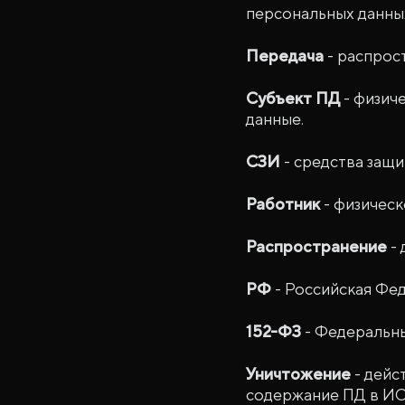
персональных данны
Передача
- распрос
Субъект ПД
- физич
данные.
СЗИ
- средства защ
Работник
- физическ
Распространение
- 
РФ
- Российская Фе
152-ФЗ
- Федеральны
Уничтожение
- дейс
содержание ПД в ИС