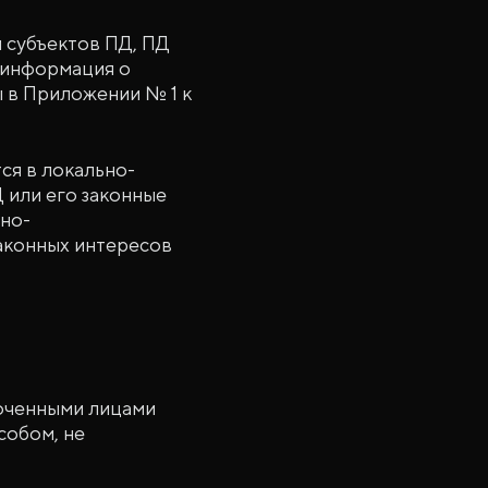
 субъектов ПД, ПД
 информация о
ы в Приложении № 1 к
я в локально-
 или его законные
чно-
законных интересов
моченными лицами
собом, не