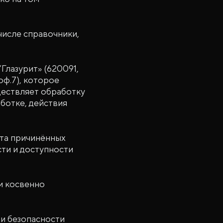
числе справочники,
лазурит» (620091,
оф.7), которое
ществляет обработку
ботке, действия
ёта причинённых
ти и доступности
и косвенно
и безопасности