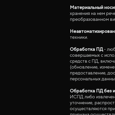
Материальный носи
хранения на нем рече
преобразованном ви
Неавтоматизирован
техники.
Обработка ПД
- люб
совершаемых с испол
средств с ПД, включ
(обновление, измене
предоставление, дос
персональных данны
Обработка ПД без и
ИСПД либо извлеченн
уточнение, распрост
осуществляются при
признана осуществля