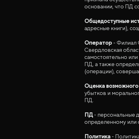
основании, что ПД с
Общедоступные ист
адресные книги), со
Оператор
- Филиал 
Свердловская область
самостоятельно или 
ПД, а также определ
(операции), соверша
Оценка возможного
убытков и морально
ПД.
ПД
- персональные д
определенному или 
Политика
- Политик