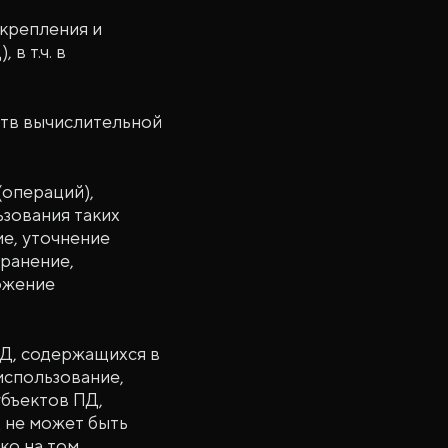
акрепления и
в т.ч. в
ств вычислительной
(операций),
ьзования таких
ие, уточнение
транение,
тожение
ПД, содержащихся в
использование,
убъектов ПД,
 не может быть
ко на том