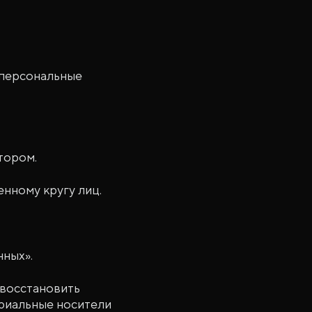
 персональные
тором.
нному кругу лиц.
нных».
 восстановить
ериальные носители