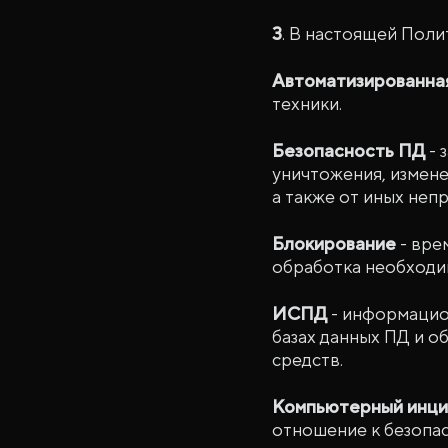
3
. В настоящей Пол
Автоматизированна
техники.
Безопасность ПД
- 
уничтожения, измене
а также от иных неп
Блокирование
- вре
обработка необходим
ИСПД
- информацио
базах данных ПД и 
средств.
Компьютерный инци
отношение к безопа