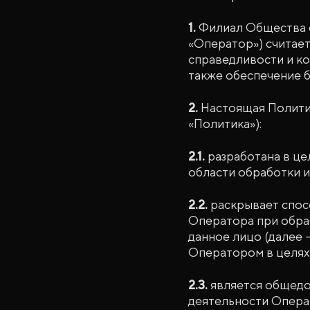
1.
Филиал Общества с
«Оператор») считае
справедливости и ко
также обеспечение б
2.
Настоящая Политик
«Политика»):
2.1.
разработана в це
области обработки и
2.2.
раскрывает спос
Оператора при обраб
данное лицо (далее 
Оператором в целях 
2.3.
является общедо
деятельности Опера