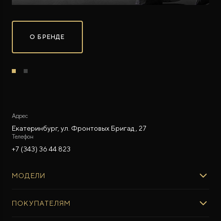
О БРЕНДЕ
ROX ADAMAS
Совершенно новый флагманский внедорожник
от 9 300 000 ₽*
Адрес
Екатеринбург, ул. Фронтовых Бригад , 27
Телефон
+7 (343) 36 44 823
МОДЕЛИ
ROX 01
ПОКУПАТЕЛЯМ
ROX ADAMAS