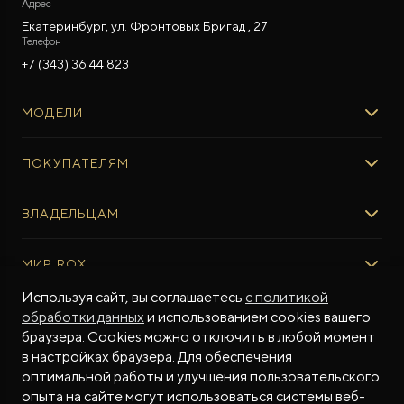
Адрес
Екатеринбург, ул. Фронтовых Бригад , 27
Телефон
+7 (343) 36 44 823
МОДЕЛИ
ROX 01
ПОКУПАТЕЛЯМ
ROX ADAMAS
ВЫБОР И ПОКУПКА
ВЛАДЕЛЬЦАМ
Авто в наличии
Консультация эксперта ROX
СЕРВИС
МИР ROX
Тест-драйв
Сервис ROX
Специальные предложения
Регламент ТО
Используя сайт, вы соглашаетесь
с политикой
О БРЕНДЕ
обработки данных
и использованием cookies вашего
ФИНАНСЫ И УСЛУГИ
Программное обеспечение
Бренд ROX
браузера. Cookies можно отключить в любой момент
Финансовые программы
ПОДДЕРЖКА
Дизайн Pininfarina
в настройках браузера. Для обеспечения
Рассчитать кредит
Гарантия производителя
МЫ В СОЦСЕТЯХ
Новости
оптимальной работы и улучшения пользовательского
Трейд-ин
Контракт гарантийной поддержки
СМИ о нас
опыта на сайте могут использоваться системы веб-