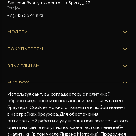
Екатеринбург, ул. Фронтовых Бригад , 27
Телефон
+7 (343) 36 44 823
МОДЕЛИ
ROX 01
ПОКУПАТЕЛЯМ
ROX ADAMAS
ВЫБОР И ПОКУПКА
ВЛАДЕЛЬЦАМ
Авто в наличии
Консультация эксперта ROX
СЕРВИС
МИР ROX
Тест-драйв
Сервис ROX
Специальные предложения
Регламент ТО
Используя сайт, вы соглашаетесь
с политикой
О БРЕНДЕ
обработки данных
и использованием cookies вашего
ФИНАНСЫ И УСЛУГИ
Программное обеспечение
Бренд ROX
браузера. Cookies можно отключить в любой момент
Финансовые программы
ПОДДЕРЖКА
Дизайн Pininfarina
в настройках браузера. Для обеспечения
Рассчитать кредит
Гарантия производителя
МЫ В СОЦСЕТЯХ
Новости
оптимальной работы и улучшения пользовательского
Трейд-ин
Контракт гарантийной поддержки
СМИ о нас
опыта на сайте могут использоваться системы веб-
аналитики (в том числе Яндекс.Метрика). Продолжая
Калькулятор трейд-ин
Помощь на дорогах
Истории владельцев