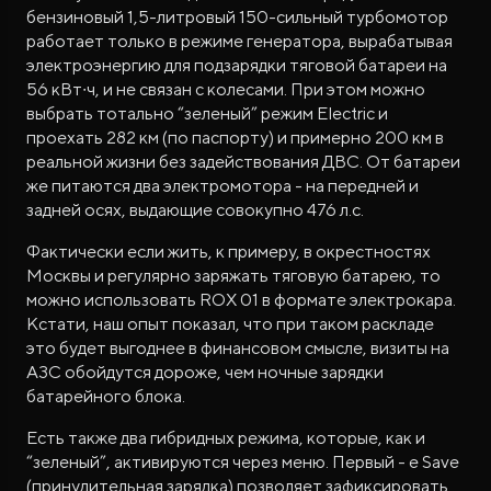
бензиновый 1,5-литровый 150-сильный турбомотор
работает только в режиме генератора, вырабатывая
электроэнергию для подзарядки тяговой батареи на
56 кВт∙ч, и не связан с колесами. При этом можно
выбрать тотально “зеленый” режим Electric и
проехать 282 км (по паспорту) и примерно 200 км в
реальной жизни без задействования ДВС. От батареи
же питаются два электромотора - на передней и
задней осях, выдающие совокупно 476 л.с.
Фактически если жить, к примеру, в окрестностях
Москвы и регулярно заряжать тяговую батарею, то
можно использовать ROX 01 в формате электрокара.
Кстати, наш опыт показал, что при таком раскладе
это будет выгоднее в финансовом смысле, визиты на
АЗС обойдутся дороже, чем ночные зарядки
батарейного блока.
Есть также два гибридных режима, которые, как и
“зеленый”, активируются через меню. Первый - e Save
(принудительная зарядка) позволяет зафиксировать