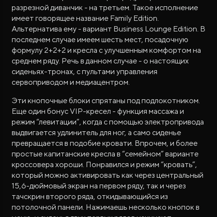
разрезной диванчик - на третьем. Такое исполнение
имеет говорящее название Family Edition.
Альтернатива ему - вариант Business Lounge Edition. В
последнем случае имеем шесть мест, посадочную
формулу 2+2+2 и кресла с улучшенным комфортом на
среднем ряду. Речь в данном случае - о настоящих
сиденьях-тронах, с пультами управления
сервоприводом и медиацентром.
Эти кнопочные блоки спрятаны под подлокотником.
Еще один бонус VIP-кресел - функция массажа и
режим “левитации”, когда с помощью электропривода
выдвигается удлинитель для ног, а само сиденье
превращается в подобие кровати. Впрочем, и более
простые капитанские кресла в “семейном” варианте
кроссовера хороши. Понравился и режим “кровать”,
который можно активировать как через центральный
15,6-дюймовый экран на первом ряду, так и через
тачскрин второго ряда, откидывающийся из
потолочной панели. Нажимаешь несколько кнопок в