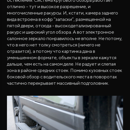
остекления. Система кругового обзора работает
отлично - тут и высокое разрешение, и
многочисленные ракурсы. И, кстати, камера заднего
вида встроена в кофр “запаски”, размещенной на
пятой двери, отсюда - высокодетализированный
ракурс и широкий угол обзора. А вот электронное
салонное зеркало понравилось не вполне. Не потому,
что в него нет толку смотреться (ничего не
отразится), а потому что картинка дана в
уменьшенном формате, объекты в зеркале кажутся
дальше, чем есть на самом деле. Не радует и слепая
зона в районе средних стоек. Помимо кузовных стоек
боковой обзор с водительского места в поворотах
частично перекрывает массивный подголовник.