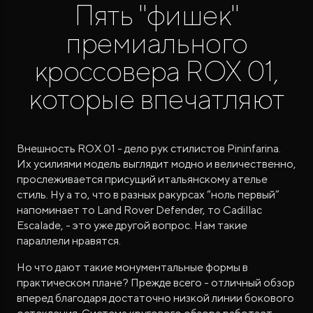
Пять "фишек"
премиального
кроссовера ROX 01,
которые впечатляют
ROX ADAMAS
Совершенно новый флагманский внедорожник
от 9 300 000 ₽*
Внешность ROX 01 - дело рук стилистов Pininfarina.
Их усилиями модель выглядит модно и величественно,
прослеживается присущий итальянскому ателье
стиль. Ну а то, что в разных ракурсах “ноль первый”
напоминает то Land Rover Defender, то Cadillac
Escalade, - это уже другой вопрос. Нам такие
параллели нравятся.
Но что дают такие монументальные формы в
практическом плане? Прежде всего - отличный обзор
вперед благодаря достаточно низкой линии бокового