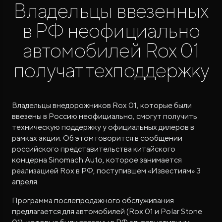
Владельцы ввезенных
в РФ неофициально
автомобилей Rox 01
получат техподдержку
ROX ADAMAS
Совершенно новый флагманский внедорожник
от 9 300 000 ₽*
Владельцы внедорожников Rox 01, которые были
ввезены в Россию неофициально, смогут получить
техническую поддержку у официальных дилеров в
рамках акции. Об этом говорится в сообщении
российского представительства китайского
концерна Sinomach Auto, которое занимается
реализацией Rox в РФ, поступившем «Известиям» 3
апреля.
Программа послепродажного обслуживания
предлагается для автомобилей (Rox 01 и Polar Stone