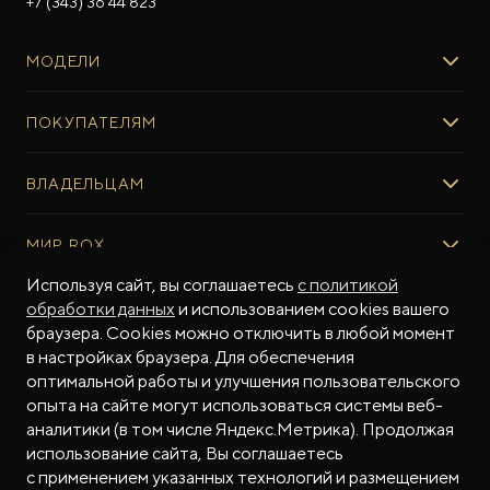
+7 (343) 36 44 823
МОДЕЛИ
ROX 01
ПОКУПАТЕЛЯМ
ROX ADAMAS
ВЫБОР И ПОКУПКА
ВЛАДЕЛЬЦАМ
Авто в наличии
Консультация эксперта ROX
СЕРВИС
МИР ROX
Тест-драйв
Сервис ROX
Специальные предложения
Используя сайт, вы соглашаетесь
с политикой
Регламент ТО
О БРЕНДЕ
обработки данных
и использованием cookies вашего
ФИНАНСЫ И УСЛУГИ
Программное обеспечение
Бренд ROX
браузера. Cookies можно отключить в любой момент
Финансовые программы
ПОДДЕРЖКА
Дизайн Pininfarina
в настройках браузера. Для обеспечения
Рассчитать кредит
Гарантия производителя
МЫ В СОЦСЕТЯХ
Новости
оптимальной работы и улучшения пользовательского
Трейд-ин
Контракт гарантийной поддержки
опыта на сайте могут использоваться системы веб-
СМИ о нас
аналитики (в том числе Яндекс.Метрика). Продолжая
Калькулятор трейд-ин
Помощь на дорогах
Истории владельцев
использование сайта, Вы соглашаетесь
Страхование
Руководства по эксплуатации
Часто задаваемые вопросы
с применением указанных технологий и размещением