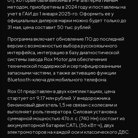
01), которые были ввезены в РФ альтернативным
методом, приобретены в 2024 году и поставлены на
учет в ГАИ до 1 января 2025-го. Оформить ее у
официальных дилеров марки можно будет только до
31 мая, цена составит 50 тыс. рублей.
Программа включает обновление ПО до последней
версии с возможностью выбора русскоязычного
интерфейса, интеграцию в базу диагностической
системы завода Rox Motor для обеспечения
технической поддержкой и сертифицированными
запасными частями, а также активацию функции
Bluetooth-ключа для мобильного телефона.
Rox 01 представлен в двух комплектациях, цена
стартует от 9,17 млн рублей. У внедорожника
бензиновый двигатель 1,5 не связан с колесами и
выполняет роль генератора. Силовая установка
суммарной мощностью 476 л. с. (740 Нм) состоит из
аккумуляторной батареи CATL (56 кВт⋅ч), двух
электромоторов на каждой оси и классического ДВС.