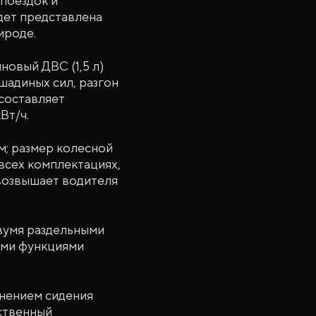
 поездок и
дет представлена
ироде.
овый ДВС (1,5 л)
шадиных сил, разгон
 составляет
Вт/ч.
м; размер колесной
всех комплектациях,
возвышает водителя
двумя раздельными
ыми функциями
лнением сидения
нственный