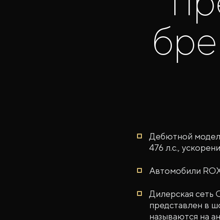
пр
бре
Дебютной модель
476 л.с., ускорени
Автомобили ROX 
Дилерская сеть 
представлен в ш
называются на ан