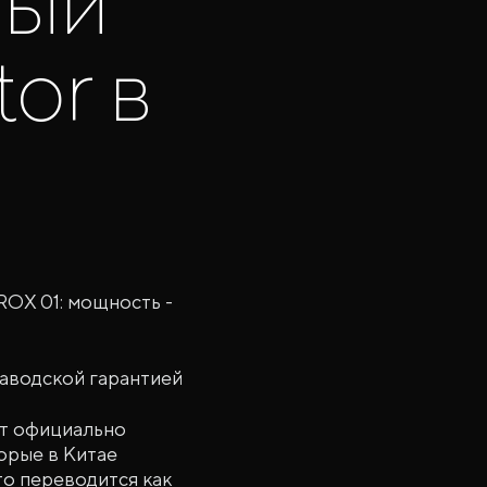
вый
or в
OX 01: мощность -
аводской гарантией
ет официально
орые в Китае
что переводится как