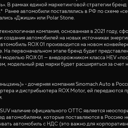
ь». В рамках единой маркетинговой стратегии бренд 
.* Ранее автомобили поставлялись в РФ по схеме «с
ались «Джиши» или Polar Stone.
ехнологичная компания, основанная в 2021 году, сф
и создания автомобилей на новых источниках энерг
автомобиль ROX 01 производится на новом конвейер
не. На первоначальном этапе бренд будет представлен 
й моделью ROX 01 — внедорожником класса HEV «по
ем, модельный ряд марки будет расширяться за счет
яньцзинь)» - дочерняя компания Sinomach Auto в Росс
ртера и дистрибьютера ROX Motor, ей передаются п
.
 SUV наличие официального ОТТС является неоспо
д автомобилями, которые поставляются в Россию 
вать автомобиль с НДС (это важно для корпоративн