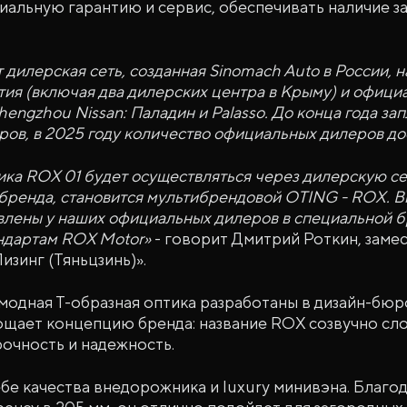
альную гарантию и сервис, обеспечивать наличие за
дилерская сеть, созданная Sinomach Auto в России, 
ия (включая два дилерских центра в Крыму) и офици
engzhou Nissan: Паладин и Palasso. До конца года за
ров, в 2025 году количество официальных дилеров до
а ROX 01 будет осуществляться через дилерскую се
 бренда, становится мультибрендовой OTING - ROX.
влены у наших официальных дилеров в специальной б
ндартам ROX Motor»
- говорит Дмитрий Роткин, заме
изинг (Тяньцзинь)».
одная Т-образная оптика разработаны в дизайн-бюро 
ает концепцию бренда: название ROX созвучно слову
очность и надежность.
ебе качества внедорожника и luxury минивэна. Благо