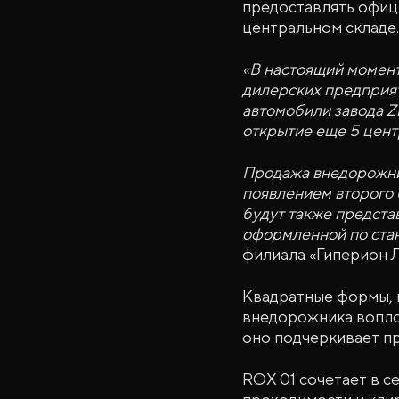
предоставлять офици
центральном складе.
«В настоящий момент 
дилерских предприят
автомобили завода Zh
открытие еще 5 цент
Продажа внедорожник
появлением второго
будут также предста
оформленной по ста
филиала «Гиперион Л
Квадратные формы, м
внедорожника воплощ
оно подчеркивает пр
ROX 01 сочетает в с