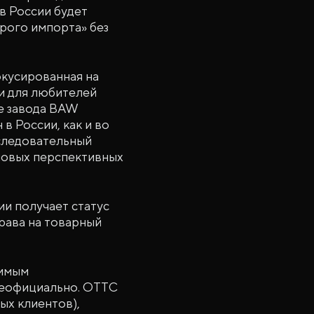
в России будет
ерого импорта» без
окусированная на
ии для любителей
е завода BAW
в России, как и во
следовательный
 новых перспективных
ии получает статус
рава на товарный
римым
неофициально. ОТТС
ых клиентов),