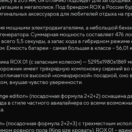
енсу в 205 мм, он отлично подойдет для загородных
уатации в мегаполисе. Под брендом ROX в России бу
гинальных аксессуаров для любителей отдыха на пр
мя мощными электродвигателями, а небольшой бензин
 генератора. Суммарная мощность составляет 476 ло
 всего 5,5 секунды, а запас хода в гибридном режиме
. Емкость батареи - самая большая в классе – 56,01 к
ка ROX 01 (с запасным колесом) — 5295х1980х1869 м
дорожник имеет трёхрядную компоновку сидений во 
 отличается высокой «командирской» посадкой, оно 
ом, внушая чувство уверенности.
unge edition» (посадочная формула 2+2+2) оснащена 
яда в стиле частного авиалайнера со всеми возможн
а.
ion» (посадочная формула 2+2+3) с трехместным испо
имом ровного пола (King size кровать). ROX 01 – еди