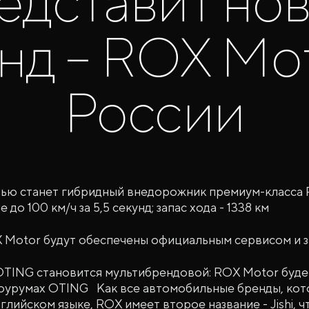
едставит но
нд – ROX Mot
России
ю станет гибридный внедорожник премиум-класса R
е до 100 км/ч за 5,5 секунд; запас хода - 1338 км
Motor будут обеспечены официальным сервисом и з
OTING становится мультибрендовой: ROX Motor буд
оурумах OTING Как все автомобильные бренды, кот
глийском языке, ROX имеет второе название - Jishi, 