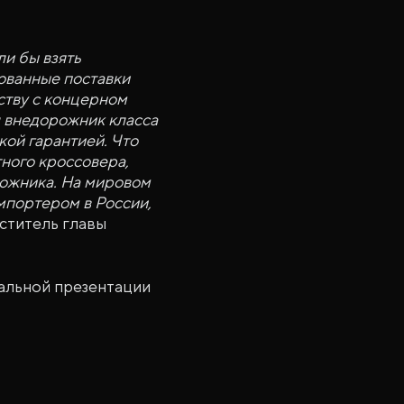
и бы взять
зованные поставки
ству с концерном
л внедорожник класса
ой гарантией. Что
ного кроссовера,
рожника. На мировом
мпортером в России,
еститель главы
иальной презентации