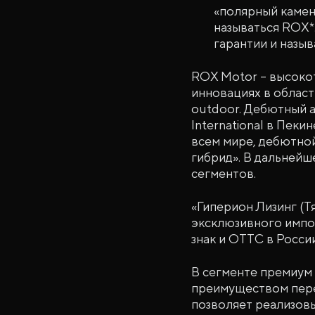
«полярный камен
называться ROX*
гарантии и назыв
ROX Motor – высокот
инновациях в област
outdoor. Дебютный 
International в Пеки
всем мире, дебютно
гибрид». В дальнейш
сегментов.
«Гиперион Лизинг (Т
эксклюзивного импо
знак и ОТТС в России
В сегменте премиум
преимуществом пере
позволяет реализовы