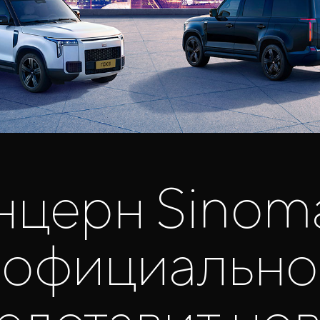
нцерн Sinom
официально