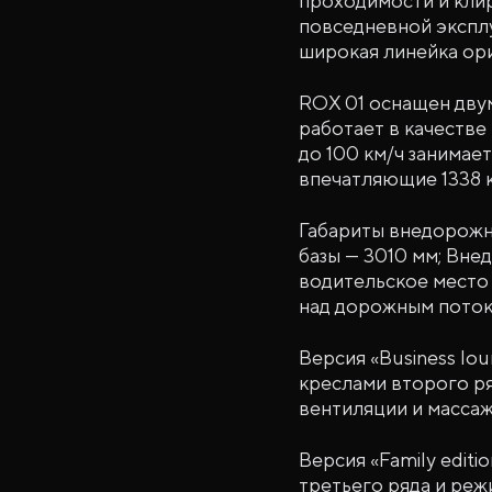
проходимости и клир
повседневной экспл
широкая линейка ори
ROX 01 оснащен дву
работает в качестве
до 100 км/ч занимает
впечатляющие 1338 км
Габариты внедорожни
базы — 3010 мм; Вне
водительское место
над дорожным поток
Версия «Business lo
креслами второго р
вентиляции и массаж
Версия «Family edit
третьего ряда и реж