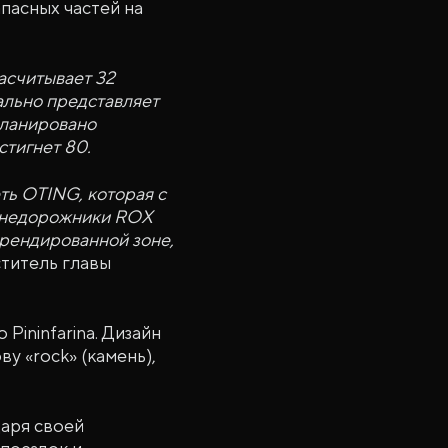
пасных частей на
насчитывает 32
ально представляет
планировано
стигнет 80.
ть OTING, которая с
 Внедорожники ROX
рендированной зоне,
ститель главы
Pininfarina. Дизайн
 «rock» (камень),
даря своей