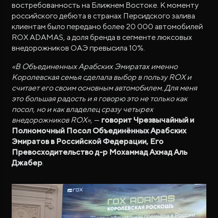
востребованность на Ближнем Востоке. К моменту
российского дебюта в странах Персидского залива
клиентам было передано более 20 000 автомобилей
ROX ADAMAS, а доля бренда в сегменте люксовых
внедорожников ОАЭ превысила 10%.
«В Объединенных Арабских Эмиратах именно
Королевская семья сделала выбор в пользу ROX и
считает его своим основным автомобилем. Для меня
это большая радость и я говорю это не только как
посол, но и как владелец сразу четырех
внедорожников ROX»,
—
говорит Чрезвычайный и
Полномочный Посол Объединённых Арабских
Эмиратов в Российской Федерации, Его
Превосходительство д-р Мохаммад Ахмад Аль
Джабер
.