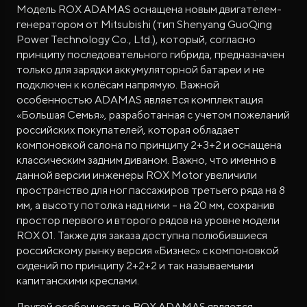
Модель ROX ADAMAS оснащена новым двигателем-
генератором от Mitsubishi (тип Shenyang GuoQing
Power Technology Co., Ltd.), который, согласно
принципу последовательного гибрида, предназначен
только для зарядки аккумуляторной батареи и не
подключен к колёсам напрямую. Важной
особенностью ADAMAS является комплектация
«Большая Семья», разработанная с учетом пожеланий
российских покупателей, которая обладает
компоновкой салона по принципу 2+3+2 и оснащена
классическим задним диваном. Важно, что именно в
данной версии инженеры ROX Motor увеличили
пространство для ног пассажиров третьего ряда на 8
мм, а высоту потолка над ними – на 20 мм, сохранив
простор первого и второго рядов на уровне модели
ROX 01. Также для заказа доступна полюбившиеся
российскому рынку версия «Бизнес» с компоновкой
сидений по принципу 2+2+2 и так называемыми
капитанскими креслами.
Другой особенностью ROX ADAMAS является