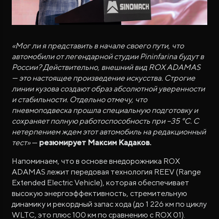
«Мог ли я представить в начале своего пути, что
автомобили от легендарной студии Pininfarina будут в
России? Действительно, внешний вид ROX ADAMAS
— это настоящее произведение искусства. Строгие
линии кузова создают образ абсолютной уверенности
и стабильности. Отдельно отмечу, что
пневмоподвеска прошла специальную подготовку и
сохраняет полную работоспособность при −35
°C. С
нетерпением ждем этот автомобиль на редакционный
тест»
—
резюмирует Максим Кадаков.
Напоминаем, что в основе внедорожника ROX
ADAMAS лежит передовая технология REEV (Range
Extended Electric Vehicle), которая обеспечивает
высокую энергоэффективность, стремительную
динамику и рекордный запас хода (до 1 226 км по циклу
WLTC, это плюс 100 км по сравнению с ROX 01).