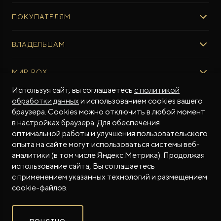
ROX 01
ПОКУПАТЕЛЯМ
ROX ADAMAS
ВЫБОР И ПОКУПКА
ВЛАДЕЛЬЦАМ
Авто в наличии
Консультация эксперта ROX
СЕРВИС
МИР ROX
Тест-драйв
Сервис ROX
Специальные предложения
Используя сайт, вы соглашаетесь
с политикой
Регламент ТО
О БРЕНДЕ
обработки данных
и использованием cookies вашего
ФИНАНСЫ И УСЛУГИ
Программное обеспечение
Бренд ROX
браузера. Cookies можно отключить в любой момент
Финансовые программы
ПОДДЕРЖКА
Дизайн Pininfarina
в настройках браузера. Для обеспечения
Рассчитать кредит
Гарантия производителя
МЫ В СОЦСЕТЯХ
Новости
оптимальной работы и улучшения пользовательского
Трейд-ин
Контракт гарантийной поддержки
опыта на сайте могут использоваться системы веб-
СМИ о нас
аналитики (в том числе Яндекс.Метрика). Продолжая
Калькулятор трейд-ин
Помощь на дорогах
Истории владельцев
использование сайта, Вы соглашаетесь
Страхование
Руководства по эксплуатации
Часто задаваемые вопросы
с применением указанных технологий и размещением
Магазин приложений ROX
СОТРУДНИЧЕСТВО
© 2026
cookie-файлов.
Контакты
ROX в соцсетях
ROX в соцсетях
ROX в соцсетях
Правовая информация