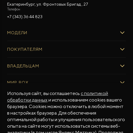
Екатеринбург, ул. Фронтовых Бригад , 27
Телефон
+7 (343) 36 44 823
МОДЕЛИ
ROX 01
ПОКУПАТЕЛЯМ
ROX ADAMAS
ВЫБОР И ПОКУПКА
ВЛАДЕЛЬЦАМ
Авто в наличии
Консультация эксперта ROX
СЕРВИС
МИР ROX
Тест-драйв
Сервис ROX
Специальные предложения
Используя сайт, вы соглашаетесь
с политикой
Регламент ТО
О БРЕНДЕ
обработки данных
и использованием cookies вашего
ФИНАНСЫ И УСЛУГИ
Программное обеспечение
Бренд ROX
браузера. Cookies можно отключить в любой момент
Финансовые программы
ПОДДЕРЖКА
Дизайн Pininfarina
в настройках браузера. Для обеспечения
Рассчитать кредит
Гарантия производителя
МЫ В СОЦСЕТЯХ
Новости
оптимальной работы и улучшения пользовательского
Трейд-ин
Контракт гарантийной поддержки
опыта на сайте могут использоваться системы веб-
СМИ о нас
аналитики (в том числе Яндекс.Метрика). Продолжая
Калькулятор трейд-ин