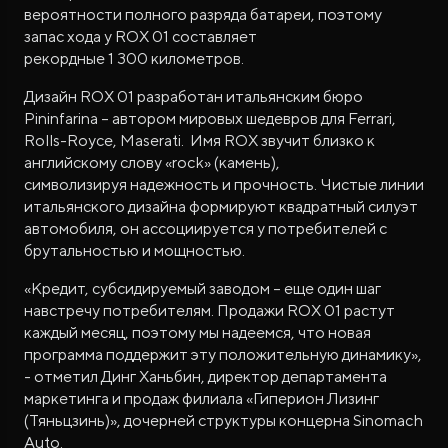
вероятности полного разряда батареи, поэтому
запас хода у ROX 01 составляет
рекордные 1 300 километров.
Дизайн ROX 01 разработан итальянским бюро
Pininfarina – автором мировых шедевров для Ferrari,
Rolls-Royce, Maserati. Имя ROX звучит близко к
английскому слову «rock» (камень),
символизируя надежность и прочность. Чистые линии
итальянского дизайна формируют квадратный силуэт
автомобиля, он ассоциируется у потребителей с
брутальностью и мощностью.
«Кредит, субсидируемый заводом – еще один шаг
навстречу потребителям. Продажи ROX 01 растут
каждый месяц, поэтому мы надеемся, что новая
программа поддержит эту положительную динамику»,
- отметил Динг Ханьбин, директор департамента
маркетинга и продаж филиала «Гиперион Лизинг
(Тяньцзинь)», дочерней структуры концерна Sinomach
Auto.