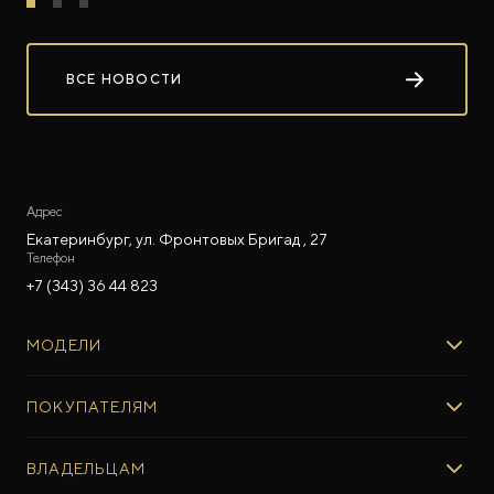
ВСЕ НОВОСТИ
Адрес
Екатеринбург, ул. Фронтовых Бригад , 27
Телефон
+7 (343) 36 44 823
МОДЕЛИ
ROX 01
ПОКУПАТЕЛЯМ
ROX ADAMAS
ВЫБОР И ПОКУПКА
ВЛАДЕЛЬЦАМ
Авто в наличии