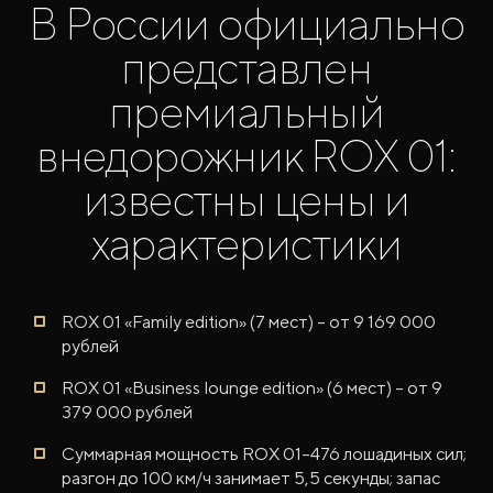
В России официально
представлен
премиальный
внедорожник ROX 01:
известны цены и
ROX ADAMAS
Совершенно новый флагманский внедорожник
от 9 300 000 ₽*
характеристики
ROX 01 «Family edition» (7 мест) – от 9 169 000
рублей
ROX 01 «Business lounge edition» (6 мест) – от 9
379 000 рублей
Суммарная мощность ROX 01–476 лошадиных сил;
разгон до 100 км/ч занимает 5,5 секунды; запас