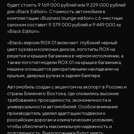
будет стоить 9 169 000 рублей или 9 229 000 рублей
для «Black Edition». Стоимость автомобиля в
комплектации «Business lounge edition» с 6-местным
салоном составит 9 379 000 рублей и 9 449 000 за
«Black Edition».
«Black» версия ROX 01 включает: глубокий черный
цвет кузова и колесных дисков, логотипы ROX на
решетке и крышке багажника в черном исполнении, а
также логотип модели ROX 01 на крышке багажника;
машина оснащается декоративными накладками на
крыльях, дверных ручках и заднем бампере.
Автомобиль создан с акцентом на экспорт в Россию и
страны Ближнего Востока, где сложились высокие
требования к проходимости, экономичности и
универсальности автомобилей. Особое внимание
производитель уделил адаптации подвески к
российским дорогам и климатическим условиям,
чтобы обеспечить максимальную надежность и
долговечность. Внедорожники будут иметь